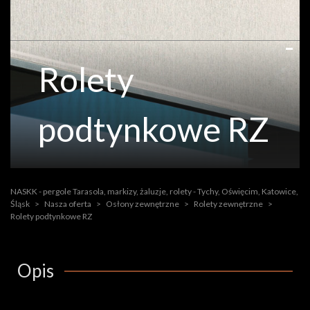
Rolety
podtynkowe RZ
NASKK - pergole Tarasola, markizy, żaluzje, rolety - Tychy, Oświęcim, Katowice,
Śląsk
>
Nasza oferta
>
Osłony zewnętrzne
>
Rolety zewnętrzne
>
Rolety podtynkowe RZ
Opis