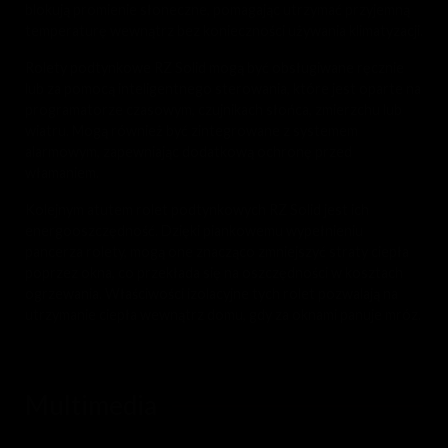
blokują promienie słoneczne, pomagając utrzymać przyjemną
temperaturę wewnątrz bez konieczności używania klimatyzacji.
Rolety podtynkowe RZ Solid mogą być obsługiwane ręcznie
lub za pomocą inteligentnego sterowania, które jest oparte na
programatorze czasowym, czujnikach słońca, zmierzchu lub
wiatru. Mogą również być zintegrowane z systemem
alarmowym, zapewniając dodatkową ochronę przed
włamaniem.
Kolejnym atutem rolet podtynkowych RZ Solid jest ich
energooszczędność. Dzięki piankowemu wypełnieniu
pancerza rolety, mogą one znacząco zmniejszyć straty ciepła
poprzez okna, co przekłada się na oszczędności w kosztach
ogrzewania. Właściwości izolacyjne tych rolet pozwalają na
utrzymanie ciepła wewnątrz domu, gdy za oknami panuje mróz.
Multimedia