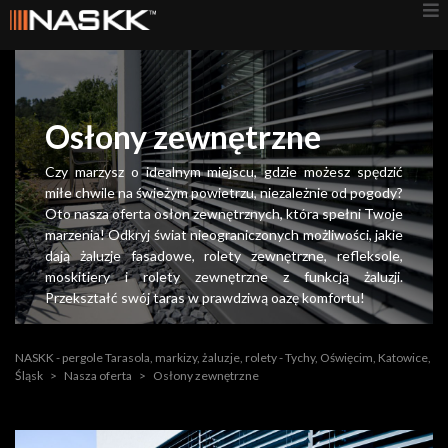
Osłony zewnętrzne
Czy marzysz o idealnym miejscu, gdzie możesz spędzić
miłe chwile na świeżym powietrzu, niezależnie od pogody?
Oto nasza oferta osłon zewnętrznych, która spełni Twoje
marzenia! Odkryj świat nieograniczonych możliwości, jakie
dają żaluzje fasadowe, rolety zewnętrzne, refleksole,
moskitiery i rolety zewnętrzne z funkcją żaluzji.
Przekształć swój taras w prawdziwą oazę komfortu!
NASKK - pergole Tarasola, markizy, żaluzje, rolety - Tychy, Oświęcim, Katowice,
Śląsk
>
Nasza oferta
>
Osłony zewnętrzne