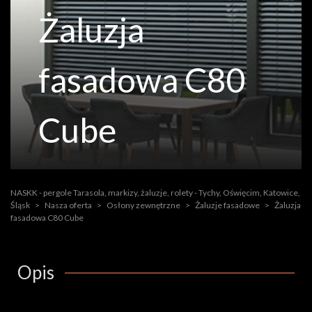
Żaluzja
fasadowa C80
Cube
NASKK - pergole Tarasola, markizy, żaluzje, rolety - Tychy, Oświęcim, Katowice,
Śląsk
>
Nasza oferta
>
Osłony zewnętrzne
>
Żaluzje fasadowe
>
Żaluzja
fasadowa C80 Cube
Opis