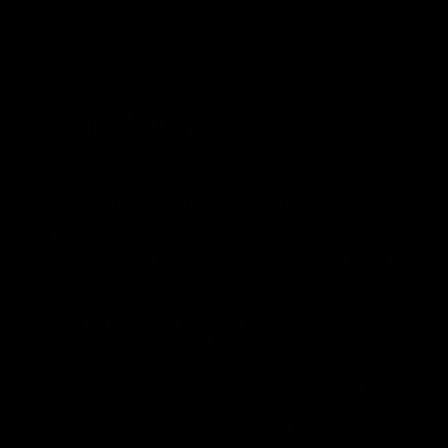
Sposób obsługi
Kluczowe korzyści żaluzji fasadowych C80 Cube:
Wyjątkowy design:
Żaluzja C80 Cube charakteryzuje
się unikalnym kształtem piór w formie litery C, co nadaje
jej nowoczesny i estetyczny wygląd. Dodaje ona stylu i
elegancji do elewacji budynku.
Regulacja światła:
Dzięki płynnej regulacji kąta
nachylenia lameli żaluzji, możesz swobodnie
dostosowywać ilość wpadającego światła do swoich
preferencji. Pozwala to stworzyć odpowiednią
atmosferę wewnątrz pomieszczeń.
Ochrona przed promieniowaniem słonecznym: