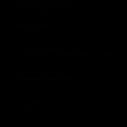
Szeroka gama kolorystyczna:
C80 Cube jest dostępna
w szerokim zakresie kolorów, co daje możliwość
dopasowania żaluzji do indywidualnych preferencji i
wystroju pomieszczenia.
Wybór napędu:
Żaluzja może być obsługiwana za
pomocą napędu ręcznego, takiego jak korba, lub napędu
elektrycznego, co zapewnia jeszcze większy komfort
użytkowania.
Maksymalne wymiary:
Żaluzja C80 Cube ma imponujące
maksymalne wymiary, co pozwala na pokrycie nawet
dużych powierzchni okiennych. Można ją dopasować do
szerokości 4,5 metra i wysokości 4,5 metra lub
szerokości 3,2 metra i wysokości 5 metrów.
Zastosowanie zewnętrzne:
Żaluzja fasadowa C80
Cube jest przeznaczona do montażu na zewnątrz
budynków, co pozwala skutecznie ochronić wnętrze
przed promieniowaniem słonecznym i nadmiernym
nagrzewaniem.
Kaseta:
Żaluzja jest osłonięta solidną blachą aluminiową
o grubości 1,2 mm lub 2,0 mm, zapewniającą ochronę
przed warunkami atmosferycznymi. Istnieje również
opcja wyboru kasety owalnej wykonanej z