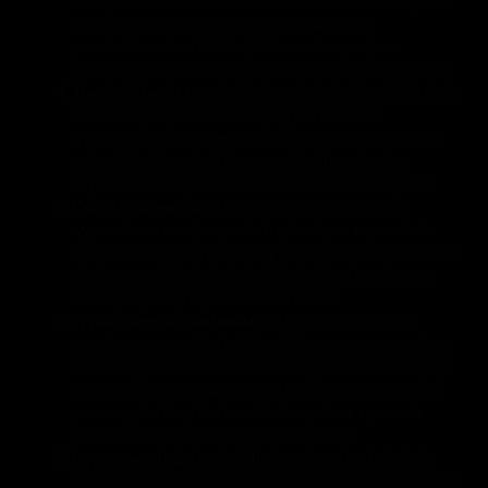
Żaluzja fasadowa C80 Cube skutecznie chroni wnętrze
budynku przed nadmiernym nagrzewaniem i
promieniowaniem UV. Dzięki temu utrzymujesz
przyjemny i komfortowy klimat wewnątrz pomieszczeń.
Trwałość i wytrzymałość:
Konstrukcja żaluzji C80 Cube
została zaprojektowana z myślą o trwałości i
wytrzymałości. Solidne materiały, takie jak aluminium o
odpowiedniej grubości, gwarantują długotrwałą
użytkowanie i odporność na warunki atmosferyczne.
Odporność na wiatr:
Lamele żaluzji C80 Cube są
wyposażone w wytrzymałe trzpienie, co zapewnia im
dużą odporność na porywisty wiatr. Dzięki temu możesz
mieć pewność, że żaluzja będzie stabilna i bezpieczna
nawet przy silnych podmuchach wiatru.
Wybór napędu i automatyki:
Możliwość wyboru
napędu ręcznego (korba) lub elektrycznego pozwala na
łatwe i wygodne sterowanie żaluzją. Dodatkowo, opcja
automatyki pogodowej oraz sterowania radiowego za
pomocą pilotów, telefonu lub komputera zapewnia
jeszcze większą wygodę i funkcjonalność.
Dopasowanie do indywidualnych potrzeb:
Żaluzja
C80 Cube oferuje szeroką gamę kolorów, co pozwala na