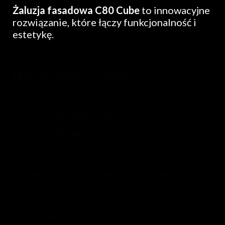
Żaluzja fasadowa C80 Cube
to innowacyjne
rozwiązanie, które łączy funkcjonalność i
estetykę.
Najważniejsze zalety
Kluczowe cechy żaluzji fasadowych C80 Cube:
Pióra w kształcie litery C:
Charakterystyczny kształt
piór żaluzji C80 Cube zapewnia im większą sztywność i
trwałość, co przekłada się na długą żywotność
produktu.
Możliwość zastosowania prowadnic linkowych:
Dzięki opcji zastosowania prowadnic linkowych typu
C80L, żaluzja jest jeszcze bardziej stabilna i precyzyjnie
porusza się wzdłuż okna. Zapewnia to płynne i ciche
działanie.