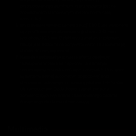
ekstrudowanego aluminium, która wsparta jest na
prowadnicach stanowiących system nośny całej
konstrukcji.
Wytrzymałe lamele:
Lamele żaluzji C80 Cube wykonane
są z profilowanego aluminium o grubości 0,42 mm i
szerokości 92,5 mm. Dzięki wytrzymałym trzpieniom,
żaluzja jest odporna na porywisty wiatr, co zapewnia jej
stabilność i niezawodność.
Napędy i automatyka:
Nasza oferta obejmuje
rozwiązania w zakresie napędów i automatyki
renomowanych producentów europejskich. Dostępne
są systemy pełnej automatyki pogodowej oraz
sterowania radiowego za pomocą pilotów, telefonów
lub komputerów. Dodatkowo, sygnał zwrotny
potwierdzający wykonanie zaplanowanego zadania
dodaje wygodę i kontroli nad żaluzją.
Multimedia