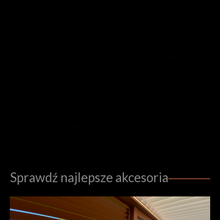
dostosowanie jej do aranżacji i stylu elewacji budynku.
Dodatkowo, dostępne są różne rozmiary, co umożliwia
dopasowanie żaluzji do konkretnych wymiarów okna.
Żaluzja fasadowa C80 Cube to doskonałe rozwiązanie, które
łączy estetykę, funkcjonalność i trwałość. Wybierając ten
produkt, możesz cieszyć się nie tylko pięknym wyglądem
elewacji, ale także kontrolą nad światłem i ochroną wnętrza.
Jeśli szukasz wyjątkowej żaluzji fasadowej, zapraszamy do
naszego Salonu Naskk, gdzie nasi specjaliści z przyjemnością
przedstawią Ci wszystkie korzyści tego produktu i pomogą
dobrać idealne rozwiązanie do Twoich potrzeb.
Sprawdź najlepsze akcesoria