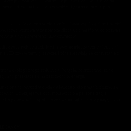
których jest wykonana, gwarantują jej trwałość i odporność na
st zaprojektowana tak, aby zapewnić optymalną ochronę przed
la tych, którzy cenią sobie komfort i wygodę. Dzięki możliwości
być łatwo sterowana za pomocą pilota lub smartfona, co pozwala
ndywidualnych preferencji użytkowników.
według własnych potrzeb. Można wybrać między różnymi opcjami
enie LED czy systemy grzewcze, które sprawiają, że korzystanie z
ronę ekologicznego stylu życia. Pergola, poprzez tworzenie
cji, a to przekłada się na oszczędność energii.
kcjonalna i wygodna opcja dla każdego, kto pragnie cieszyć się
ch. Dzięki jej trwałości, możliwościom personalizacji i
, który z pewnością spełni oczekiwania najbardziej wymagających
 ELEGANCY