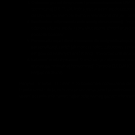
Ochrona przed deszczem i promieniowaniem UV
:
Za
technicznej DRIPLUX, która jest w pełni wodoszczelna
cieszyć się tarasem zarówno w słoneczne dni, jak i po
Swobodne odprowadzanie wody deszczowej:
Pergo
odprowadzania wody, który skutecznie chroni przed 
podczas opadów.
Personalizacja i dostosowanie do indywidualnych
personalizacji, takich jak montaż rolet, zabudowy szk
pergolę do własnych preferencji i stworzyć unikalną p
Łatwość w utrzymaniu
:
Konstrukcja z aluminium oraz
wymagają minimalnej konserwacji. Pergola ELEGANCY je
wygląd na dłużej.
Pergola Tarasola ELEGANCY to doskonałe rozwiązanie dla osó
trwała konstrukcja, ochrona przed deszczem i promieniami U
spełni oczekiwania nawet najbardziej wymagających klientów