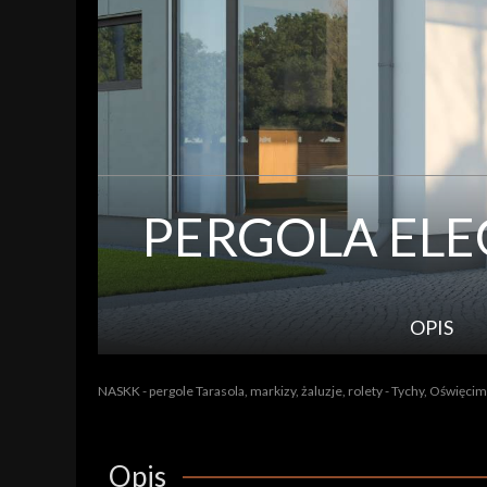
PERGOLA EL
OPIS
NASKK - pergole Tarasola, markizy, żaluzje, rolety - Tychy, Oświęcim
Opis