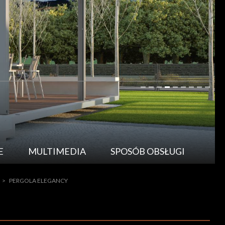
E
MULTIMEDIA
SPOSÓB OBSŁUGI
>
PERGOLA ELEGANCY