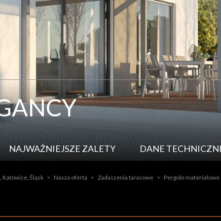
EGANCY
NAJWAŻNIEJSZE ZALETY
DANE TECHNICZN
, Katowice, Śląsk
>
Nasza oferta
>
Zadaszenia tarasowe
>
Pergole materiałowe