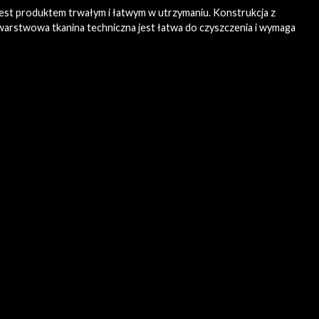
jest produktem trwałym i łatwym w utrzymaniu. Konstrukcja z
jwarstwowa tkanina techniczna jest łatwa do czyszczenia i wymaga
wiają, że jest doskonałym wyborem dla osób poszukujących
ne zalety pergoli Tarasola ELEGANCY:
charakteryzuje się ponadczasowym wyglądem, który doskonale
yka sprawia, że taras staje się elegancki i przyjemny do
onstrukcja pergoli wykonana jest z solidnego aluminium, co
LEGANCY wytrzymuje silne podmuchy wiatru nawet do 120 km/h, co
w trudnych warunkach pogodowych.