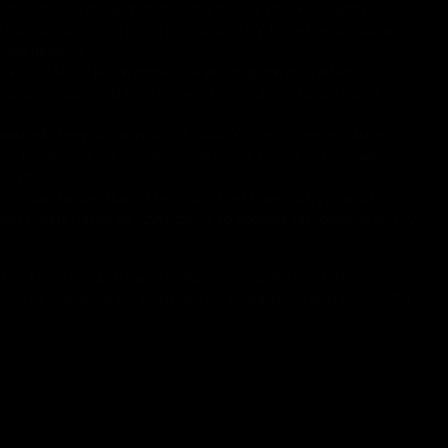
daszenie pergoli wykonane jest z trójwarstwowej tkaniny
 i doskonale chroni przed promieniami UV. Dzięki temu, można
dczas deszczu.
la ELEGANCY jest wyposażona w zintegrowany system
deszczem i zapewnia komfortowe korzystanie z tarasu nawet
 potrzeb
:
Pergola Tarasola ELEGANCY oferuje szeroki zakres
lanej, oświetlenia czy promienników ciepła. Można dostosować
rzestrzeń.
 trójwarstwowa tkanina techniczna są łatwe w utrzymaniu i
st trwała i łatwa do czyszczenia, co pozwala zachować jej piękny
b, które cenią zarówno funkcjonalność, jak i estetykę. Jej
V, oraz możliwość personalizacji sprawiają, że pergola ELEGANCY
.