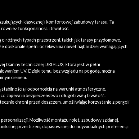
zukujących klasycznej i komfortowej zabudowy tarasu. Ta
 również funkcjonalność i trwałość.
o różnych typach przestrzeni, takich jak tarasy przydomowe,
a, że doskonale spełni oczekiwania nawet najbardziej wymagających
j tkaniny technicznej DRIPLUX, która jest w pełni
niowaniem UV. Dzięki temu, bez względu na pogodę, można
emnym cieniem.
stabilnością i odpornością na warunki atmosferyczne.
 co zapewnia bezpieczeństwo i długotrwałą trwałość.
znie chroni przed deszczem, umożliwiając korzystanie z pergoli
ersonalizacji. Możliwość montażu rolet, zabudowy szklanej,
unikalnej przestrzeni, dopasowanej do indywidualnych preferencji