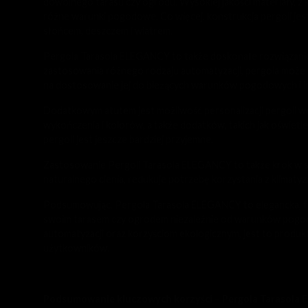
dowolnego tarasu czy ogrodu. Wysokiej jakości materiały, z 
różne warunki pogodowe. Co więcej, konstrukcja pergoli je
słońcem, deszczem i wiatrem.
Pergola Tarasola ELEGANCY to także doskonałe rozwiązanie d
zastosowania różnego rodzaju automatyzacji, pergola może 
na dostosowanie jej do bieżących warunków pogodowych i i
Dodatkowym atutem jest możliwość personalizacji pergoli 
wykończenia i kolorów, a także dodatków, takich jak oświetl
pergoli jest jeszcze bardziej przyjemne.
Zastosowanie Pergoli Tarasola ELEGANCY to także krok w st
naturalnego cienia, redukuje potrzebę korzystania z klimatyza
Podsumowując, Pergola Tarasola ELEGANCY to elegancka, fun
swoim tarasem czy ogrodem niezależnie od warunków pogodowy
automatyzacji oraz korzyściom ekologicznym, jest to produkt
użytkowników.
Podsumowanie kluczowych korzyści – Pergola Tarasola