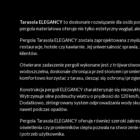
Tarasola ELEGANCY
to doskonałe rozwiązanie dla osób pos
pergola materiałowa oferuje nie tylko estetyczny wygląd, ale
Pergola Tarasola ELEGANCY została zaprojektowana z myślą 
restauracje, hotele czy kawiarnie. Jej uniwersalność sprawi
klientów.
Otwierane zadaszenie pergoli wykonane jest z trójwarstwowe
wodoszczelna, doskonale chroniąca przed słońcem i promie
komfortowo korzystać z tarasu, ciesząc się ochroną i przyj
Konstrukcja pergoli ELEGANCY charakteryzuje się niezwykłą 
Wytrzymuje silne podmuchy wiatru o prędkości do 120 km/h,
Dodatkowo, zintegrowany system odprowadzania wody skutec
nawet podczas opadów.
Pergola Tarasola ELEGANCY oferuje również szeroki zakres p
oświetlenia czy promienników ciepła pozwala na stworzenie 
i potrzeb użytkownika.