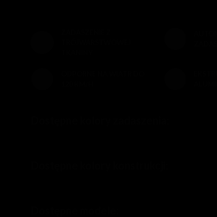
ZADASZENIE Z
AUTO
TRÓJWARSTWOWEJ
ZADAS
TKANINY
ODPORNE NA WIATR DO
EKST
120 KM/H
ALUMI
Dostępne kolory zadaszenia:
Dostępne kolory konstrukcji:
Dostępne modele: