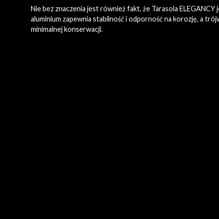
Nie bez znaczenia jest również fakt, że Tarasola ELEGANCY 
aluminium zapewnia stabilność i odporność na korozję, a tró
minimalnej konserwacji.
Zalety pergoli Tarasola ELEGANCY
Pergola Tarasola ELEGANCY posiada wiele zalet, które spra
funkcjonalnego i estetycznego zadaszenia tarasu. Oto głów
Klasyczny i komfortowy design:
Pergola ELEGANCY 
wpasowuje się w różne style architektoniczne. Jej estet
użytkowania.
Trwałość i odporność na warunki atmosferyczne:
K
zapewnia niezwykłą stabilność i trwałość. Pergola E
sprawia, że można z niej korzystać bez obaw nawet 