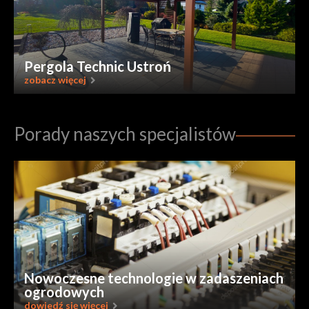
Pergola Technic Ustroń
zobacz więcej
Porady naszych specjalistów
Nowoczesne technologie w zadaszeniach
ogrodowych
dowiedź się więcej