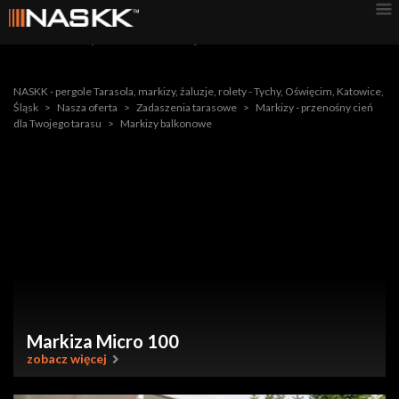
mieszkań i domów. Dzięki nim, można cieszyć się balkonem
nawet w najgorętsze dni, zyskując przyjemne cienie, które
pozwalają na relaks lub pracę na świeżym powietrzu.
NASKK - pergole Tarasola, markizy, żaluzje, rolety - Tychy, Oświęcim, Katowice,
Śląsk
>
Nasza oferta
>
Zadaszenia tarasowe
>
Markizy - przenośny cień
dla Twojego tarasu
>
Markizy balkonowe
Markiza Micro 100
zobacz więcej