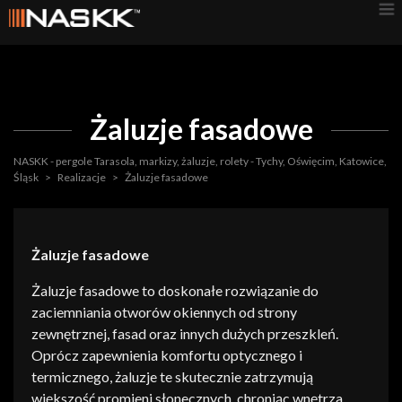
Żaluzje fasadowe
NASKK - pergole Tarasola, markizy, żaluzje, rolety - Tychy, Oświęcim, Katowice,
Śląsk
>
Realizacje
>
Żaluzje fasadowe
Żaluzje fasadowe
Żaluzje fasadowe
to doskonałe rozwiązanie do
zaciemniania otworów okiennych od strony
zewnętrznej, fasad oraz innych dużych przeszkleń.
Oprócz zapewnienia komfortu optycznego i
termicznego, żaluzje te skutecznie zatrzymują
większość promieni słonecznych, chroniąc wnętrza